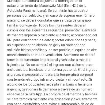
Municipal funcionará de jueves a domingos en el
estacionamiento del Maschwitz Mall (Km. 42,5 de la
Autopista Panamericana). Se admitirán hasta cuatro
personas por vehículo, y en caso de superar ese número
máximo, se deberá constatar que se trata de un grupo
familiar conviviente. Todos los ingresantes deberán
cumplir con los siguientes requisitos: presentar la entrada
de manera impresa o mediante el celular, acompañado del
DNI para corroborar los datos; portar cubre bocas y nariz,
un dispensador de alcohol en gel y un rociador con
solución hidroalcohólica y, de ser posible, el equipo de aire
acondicionado en modo ventilación. Asimismo se deberá
tener la documentación personal y vehicular a mano e
higienizada. No se admitirá el ingreso con ciclomotores,
motocicletas, bicicletas o en forma peatonal. En el ingreso
al predio, el personal controlará la temperatura corporal
con termómetro tipo infrarrojo digital y sin contacto. Si
alguno de los ocupantes necesita ir al baño o tiene una
urgencia, gestionará la demanda a través de un número
especial de
WhatsApp
. La compra de alimentos y bebidas
se hará también mediante esa aplicación y exclusivamente
con pago electrónico para evitar el intercambio físico de