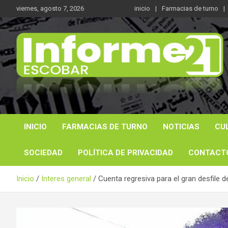
Saltar
viernes, agosto 7, 2026
inicio
Farmacias de turno
al
contenido
Noticas reales
Informe 21
INICIO
FARMACIAS DE TURNO
NOTICIAS
CU
SOCIEDAD
POLÍTICA DE PRIVACIDAD
CONTACT
Inicio
Interes general
Cuenta regresiva para el gran desfile d