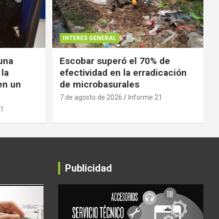
INTERES GENERAL
 una
Escobar superó el 70% de
 la
efectividad en la erradicación
en un
de microbasurales
7 de agosto de 2026
Informe 21
21
Publicidad