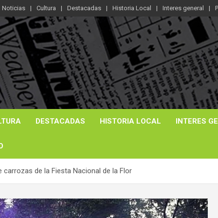
Noticias
Cultura
Destacadas
Historia Local
Interes general
P
LTURA
DESTACADAS
HISTORIA LOCAL
INTERES G
O
e carrozas de la Fiesta Nacional de la Flor