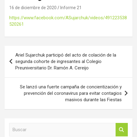
16 de diciembre de 2020
Informe 21
https://www.facebook.com/ASujarchuk/videos/491223538
520261
Navegación
Ariel Sujarchuk participó del acto de colación de la
de
segunda cohorte de ingresantes al Colegio
Preuniversitario Dr. Ramón A. Cereijo
entradas
Se lanzó una fuerte campaña de concientización y
prevención del coronavirus para evitar contagios
masivos durante las Fiestas
B
u