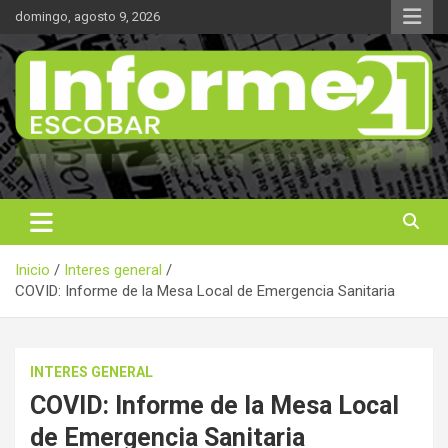
Saltar
domingo, agosto 9, 2026
al
contenido
Noticas reales
Informe 21
Inicio
Interes general
COVID: Informe de la Mesa Local de Emergencia Sanitaria
INTERES GENERAL
COVID: Informe de la Mesa Local
de Emergencia Sanitaria