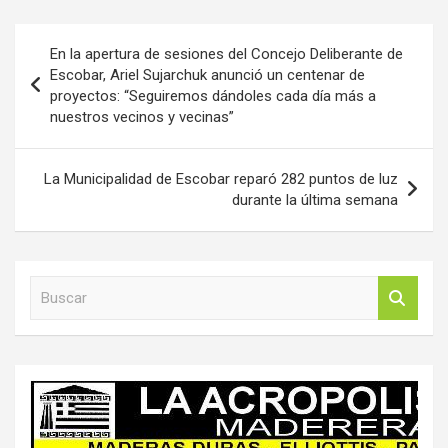
Navegación
En la apertura de sesiones del Concejo Deliberante de
de
Escobar, Ariel Sujarchuk anunció un centenar de
proyectos: “Seguiremos dándoles cada día más a
entradas
nuestros vecinos y vecinas”
La Municipalidad de Escobar reparó 282 puntos de luz
durante la última semana
B
u
s
c
a
r