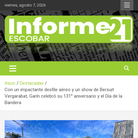
Saltar
viernes, agosto 7, 2026
al
contenido
Noticas reales
Informe 21
Inicio
Destacadas
Con un impactante desfile aéreo y un show de Bersuit
Vergarabat, Garín celebró su 131° aniversario y el Día de la
Bandera