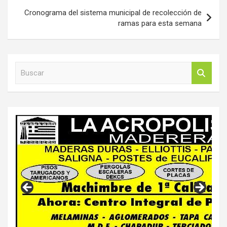
Cronograma del sistema municipal de recolección de
ramas para esta semana
B
u
s
c
a
r