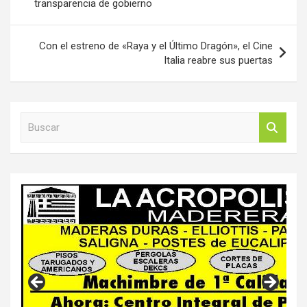
transparencia de gobierno
Con el estreno de «Raya y el Último Dragón», el Cine
Italia reabre sus puertas
B
u
s
c
a
r