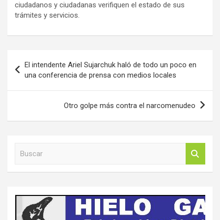
ciudadanos y ciudadanas verifiquen el estado de sus
trámites y servicios.
Navegación
El intendente Ariel Sujarchuk haló de todo un poco en
de
una conferencia de prensa con medios locales
entradas
Otro golpe más contra el narcomenudeo
B
u
s
c
a
r