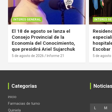
INTERES GENERAL
INTERES G
El 18 de agosto se lanza el
Residenc
Consejo Provincial de la
especial
Economía del Conocimiento,
hospital
que presidirá Ariel Sujarchuk
Escobar
5 de agosto de 2026
Informe 21
5 de agosto
Categorias
Noticia
inicio
Farmacias de turno
L
M
Quiniela