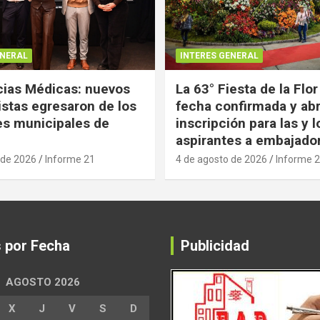
ENERAL
INTERES GENERAL
ias Médicas: nuevos
La 63° Fiesta de la Flor
istas egresaron de los
fecha confirmada y abr
es municipales de
inscripción para las y l
aspirantes a embajado
 de 2026
Informe 21
4 de agosto de 2026
Informe 
s por Fecha
Publicidad
AGOSTO 2026
X
J
V
S
D