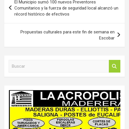
El Municipio sumó 100 nuevos Preventores
de
Comunitarios y la fuerza de seguridad local alcanzó un
récord histórico de efectivos
entradas
Propuestas culturales para este fin de semana en
Escobar
B
u
s
c
a
r