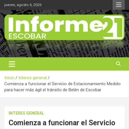
Saltar
jueves, agosto 6, 2026
al
contenido
Noticas reales
Informe 21
Inicio
Interes general
Comienza a funcionar el Servicio de Estacionamiento Medido
para hacer más ágil el tránsito de Belén de Escobar
INTERES GENERAL
Comienza a funcionar el Servicio