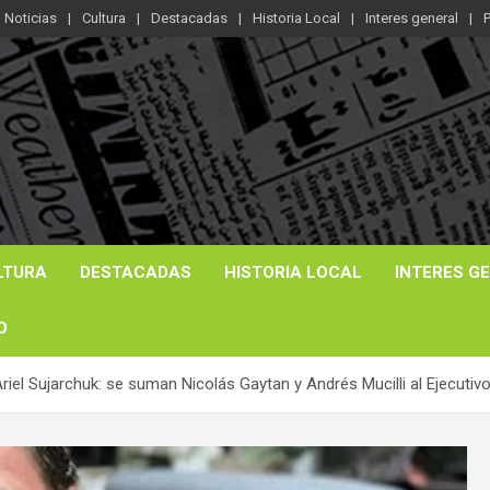
Noticias
Cultura
Destacadas
Historia Local
Interes general
P
LTURA
DESTACADAS
HISTORIA LOCAL
INTERES G
O
el Sujarchuk: se suman Nicolás Gaytan y Andrés Mucilli al Ejecutivo