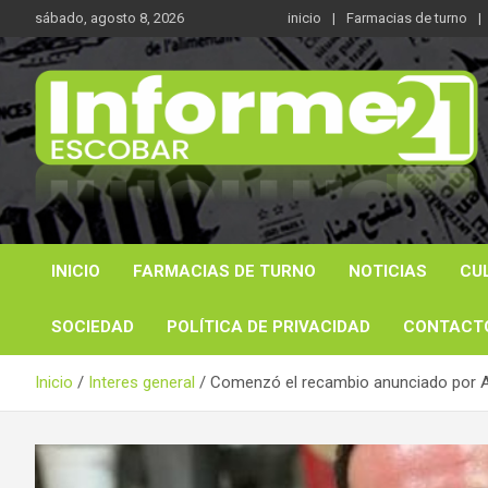
Saltar
sábado, agosto 8, 2026
inicio
Farmacias de turno
al
contenido
Noticas reales
Informe 21
INICIO
FARMACIAS DE TURNO
NOTICIAS
CU
SOCIEDAD
POLÍTICA DE PRIVACIDAD
CONTACT
Inicio
Interes general
Comenzó el recambio anunciado por Ari