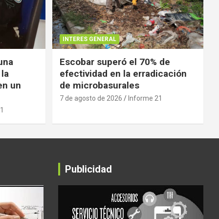
INTERES GENERAL
 una
Escobar superó el 70% de
 la
efectividad en la erradicación
en un
de microbasurales
7 de agosto de 2026
Informe 21
21
Publicidad