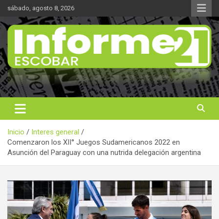
Saltar
sábado, agosto 8, 2026
al
contenido
Noticas reales
Informe 21
Inicio
Interes general
Comenzaron los XII° Juegos Sudamericanos 2022 en
Asunción del Paraguay con una nutrida delegación argentina