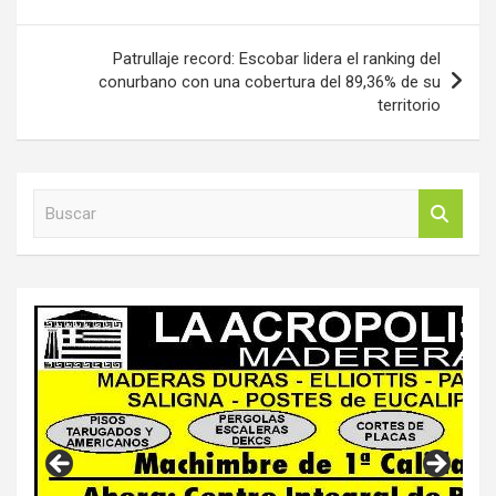
Patrullaje record: Escobar lidera el ranking del
conurbano con una cobertura del 89,36% de su
territorio
B
u
s
c
a
r