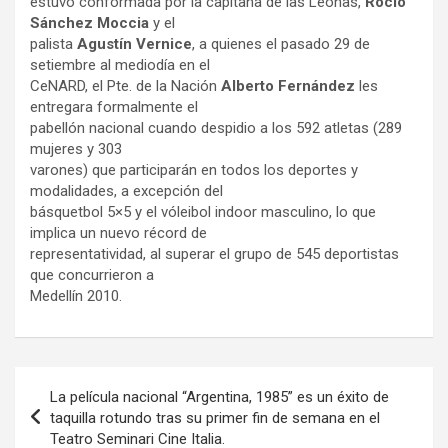
estuvo conformada por la capitana de las Leonas,
Rocío
Sánchez Moccia
y el
palista
Agustín Vernice
, a quienes el pasado 29 de
setiembre al mediodía en el
CeNARD, el Pte. de la Nación
Alberto Fernández
les
entregara formalmente el
pabellón nacional cuando despidio a los 592 atletas (289
mujeres y 303
varones) que participarán en todos los deportes y
modalidades, a excepción del
básquetbol 5×5 y el vóleibol indoor masculino, lo que
implica un nuevo récord de
representatividad, al superar el grupo de 545 deportistas
que concurrieron a
Medellín 2010.
Navegación
La película nacional “Argentina, 1985” es un éxito de
de
taquilla rotundo tras su primer fin de semana en el
Teatro Seminari Cine Italia.
entradas