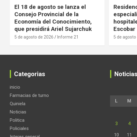
El 18 de agosto se lanza el
Residenc
Consejo Provincial de la
especial
Economía del Conocimiento,
hospital
que presidirá Ariel Sujarchuk
Escobar
5 de agosto de 2026
Informe 21
5 de agosto
Categorias
Noticia
inicio
Farmacias de turno
L
M
Quiniela
Noticias
Politica
3
4
Policiales
10
11
Interes general