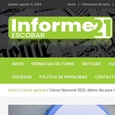
Saltar
jueves, agosto 6, 2026
inicio
Farmacias de turno
al
contenido
Noticas reales
Informe 21
INICIO
FARMACIAS DE TURNO
NOTICIAS
CU
SOCIEDAD
POLÍTICA DE PRIVACIDAD
CONTACT
Inicio
Interes general
Censo Nacional 2022: último día para re