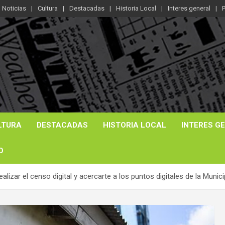
Noticias
Cultura
Destacadas
Historia Local
Interes general
P
LTURA
DESTACADAS
HISTORIA LOCAL
INTERES G
O
alizar el censo digital y acercarte a los puntos digitales de la Munic