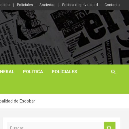
olitica
Policiales
Sociedad
Política de privacidad
Contacto
ENERAL
POLITICA
POLICIALES
ipalidad de Escobar
B