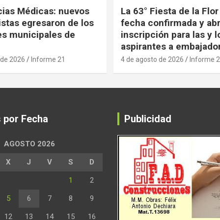
ias Médicas: nuevos
La 63° Fiesta de la Flor
istas egresaron de los
fecha confirmada y abr
es municipales de
inscripción para las y l
aspirantes a embajado
 de 2026
Informe 21
4 de agosto de 2026
Informe 
s por Fecha
Publicidad
AGOSTO 2026
X
J
V
S
D
1
2
5
6
7
8
9
12
13
14
15
16