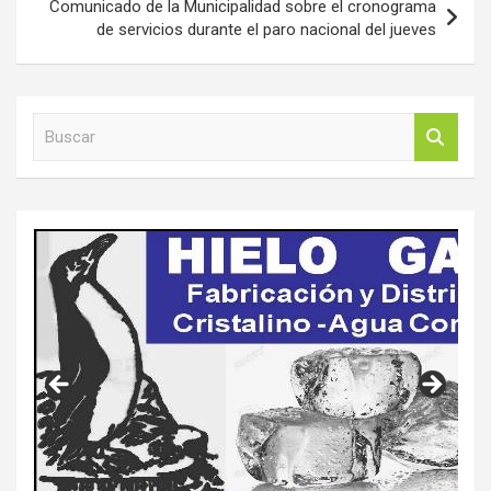
Comunicado de la Municipalidad sobre el cronograma
de servicios durante el paro nacional del jueves
B
u
s
c
a
r