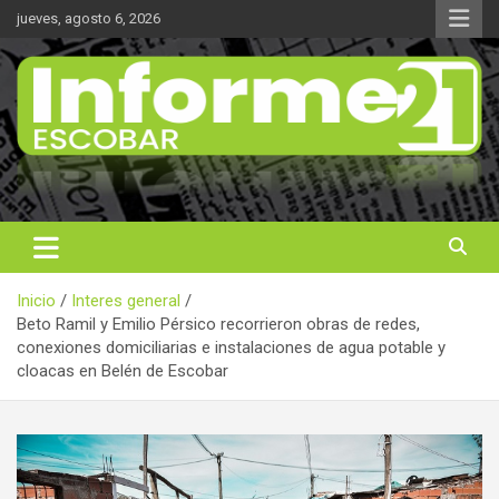
Saltar
jueves, agosto 6, 2026
al
contenido
Noticas reales
Informe 21
Inicio
Interes general
Beto Ramil y Emilio Pérsico recorrieron obras de redes,
conexiones domiciliarias e instalaciones de agua potable y
cloacas en Belén de Escobar