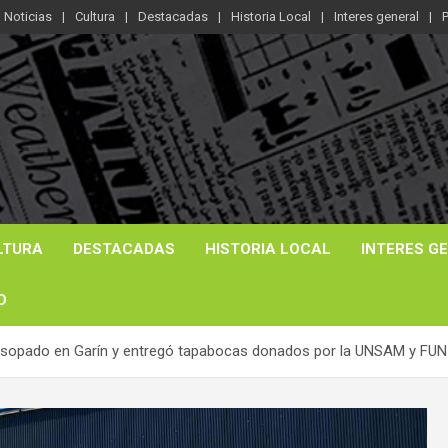
Noticias
Cultura
Destacadas
Historia Local
Interes general
P
LTURA
DESTACADAS
HISTORIA LOCAL
INTERES G
O
 hisopado en Garín y entregó tapabocas donados por la UNSAM y FU