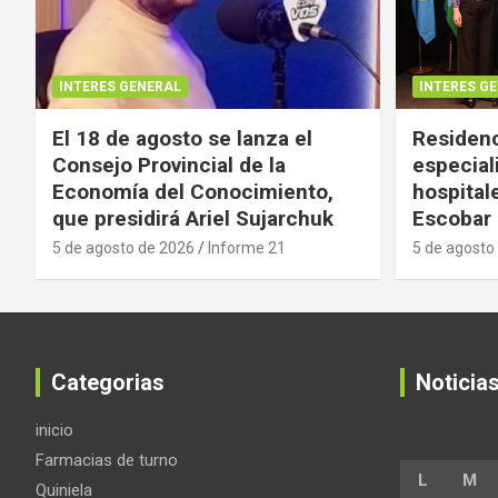
INTERES GENERAL
INTERES G
El 18 de agosto se lanza el
Residenc
Consejo Provincial de la
especial
Economía del Conocimiento,
hospital
que presidirá Ariel Sujarchuk
Escobar
5 de agosto de 2026
Informe 21
5 de agosto
Categorias
Noticia
inicio
Farmacias de turno
L
M
Quiniela