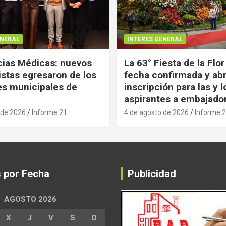
ENERAL
INTERES GENERAL
ias Médicas: nuevos
La 63° Fiesta de la Flor
istas egresaron de los
fecha confirmada y abr
es municipales de
inscripción para las y l
aspirantes a embajado
 de 2026
Informe 21
4 de agosto de 2026
Informe 
s por Fecha
Publicidad
AGOSTO 2026
X
J
V
S
D