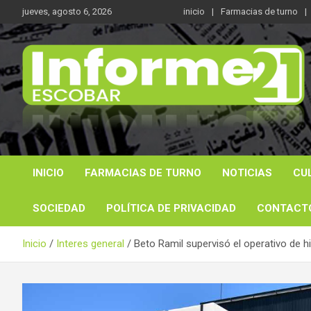
Saltar
jueves, agosto 6, 2026
inicio
Farmacias de turno
al
contenido
Noticas reales
Informe 21
INICIO
FARMACIAS DE TURNO
NOTICIAS
CU
SOCIEDAD
POLÍTICA DE PRIVACIDAD
CONTACT
Inicio
Interes general
Beto Ramil supervisó el operativo de