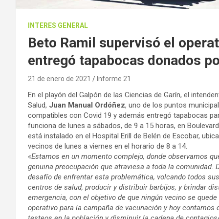
INTERES GENERAL
Beto Ramil supervisó el operat
entregó tapabocas donados p
21 de enero de 2021
Informe 21
En el playón del Galpón de las Ciencias de Garín, el intenden
Salud,
Juan Manual Ordóñez
, uno de los puntos municipa
compatibles con Covid 19 y además entregó tapabocas para 
funciona de lunes a sábados, de 9 a 15 horas, en Boulevard
está instalado en el Hospital Erill de Belén de Escobar, ub
vecinos de lunes a viernes en el horario de 8 a 14.
«
Estamos en un momento complejo, donde observamos que lo
genuina preocupación que atraviesa a toda la comunidad. D
desafío de enfrentar esta problemática, volcando todos sus
centros de salud, producir y distribuir barbijos, y brindar di
emergencia, con el objetivo de que ningún vecino se quede
operativo para la campaña de vacunación y hoy contamos c
testeos en la población y disminuir la cadena de contagios