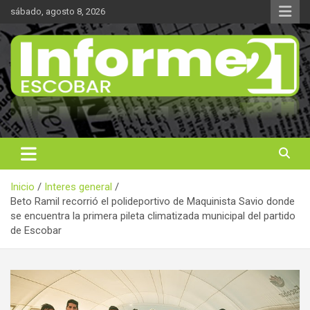
Saltar
sábado, agosto 8, 2026
al
contenido
Noticas reales
Informe 21
Inicio
Interes general
Beto Ramil recorrió el polideportivo de Maquinista Savio donde
se encuentra la primera pileta climatizada municipal del partido
de Escobar