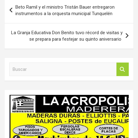
Navegación
Beto Ramil y el ministro Tristán Bauer entregaron
de
instrumentos a la orquesta municipal Tunquelén
entradas
La Granja Educativa Don Benito tuvo récord de visitas y
se prepara para festejar su quinto aniversario
B
u
s
c
a
r