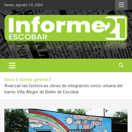
Saltar
lunes, agosto 10, 2026
al
contenido
Noticas reales
Informe 21
Inicio
Interes general
Avanzan las históricas obras de integración socio urbana del
barrio Villa Alegre de Belén de Escobar