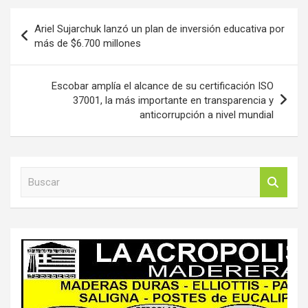
Navegación
Ariel Sujarchuk lanzó un plan de inversión educativa por
de
más de $6.700 millones
entradas
Escobar amplía el alcance de su certificación ISO
37001, la más importante en transparencia y
anticorrupción a nivel mundial
B
u
s
c
a
r