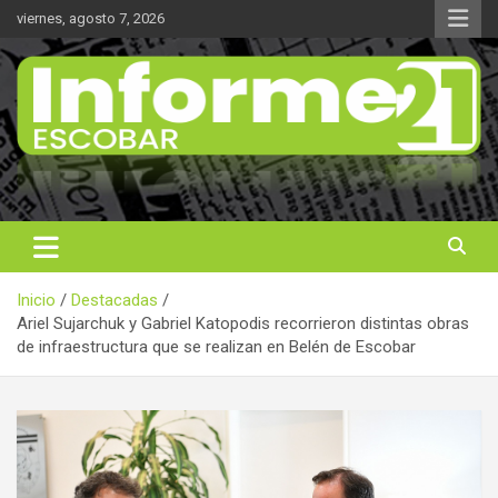
Saltar
viernes, agosto 7, 2026
al
contenido
Noticas reales
Informe 21
Inicio
Destacadas
Ariel Sujarchuk y Gabriel Katopodis recorrieron distintas obras
de infraestructura que se realizan en Belén de Escobar