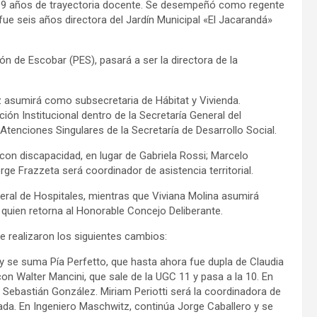
on 19 años de trayectoria docente. Se desempeñó como regente
 fue seis años directora del Jardín Municipal «El Jacarandá»
n de Escobar (PES), pasará a ser la directora de la
z asumirá como subsecretaria de Hábitat y Vivienda.
ón Institucional dentro de la Secretaría General del
nciones Singulares de la Secretaría de Desarrollo Social.
on discapacidad, en lugar de Gabriela Rossi; Marcelo
orge Frazzeta será coordinador de asistencia territorial.
neral de Hospitales, mientras que Viviana Molina asumirá
quien retorna al Honorable Concejo Deliberante.
 realizaron los siguientes cambios:
y se suma Pía Perfetto, que hasta ahora fue dupla de Claudia
n Walter Mancini, que sale de la UGC 11 y pasa a la 10. En
a Sebastián González. Miriam Periotti será la coordinadora de
ada. En Ingeniero Maschwitz, continúa Jorge Caballero y se