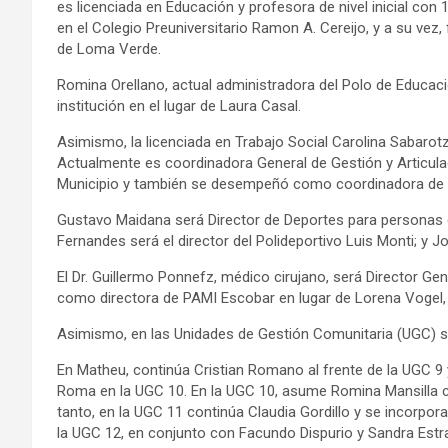
es licenciada en Educación y profesora de nivel inicial c
en el Colegio Preuniversitario Ramon A. Cereijo, y a su vez,
de Loma Verde.
Romina Orellano, actual administradora del Polo de Educació
institución en el lugar de Laura Casal.
Asimismo, la licenciada en Trabajo Social Carolina Sabarot
Actualmente es coordinadora General de Gestión y Articulaci
Municipio y también se desempeñó como coordinadora de Ate
Gustavo Maidana será Director de Deportes para personas c
Fernandes será el director del Polideportivo Luis Monti; y J
El Dr. Guillermo Ponnefz, médico cirujano, será Director Ge
como directora de PAMI Escobar en lugar de Lorena Vogel, 
Asimismo, en las Unidades de Gestión Comunitaria (UGC) se
En Matheu, continúa Cristian Romano al frente de la UGC 9 
Roma en la UGC 10. En la UGC 10, asume Romina Mansilla co
tanto, en la UGC 11 continúa Claudia Gordillo y se incorpor
la UGC 12, en conjunto con Facundo Dispurio y Sandra Estr