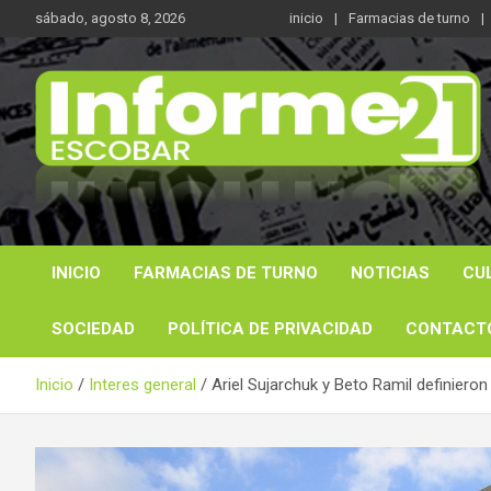
Saltar
sábado, agosto 8, 2026
inicio
Farmacias de turno
al
contenido
Noticas reales
Informe 21
INICIO
FARMACIAS DE TURNO
NOTICIAS
CU
SOCIEDAD
POLÍTICA DE PRIVACIDAD
CONTACT
Inicio
Interes general
Ariel Sujarchuk y Beto Ramil definiero