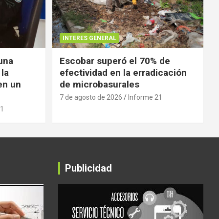
INTERES GENERAL
 una
Escobar superó el 70% de
 la
efectividad en la erradicación
en un
de microbasurales
7 de agosto de 2026
Informe 21
21
Publicidad