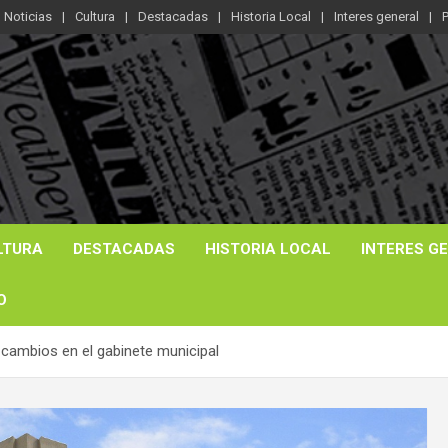
Noticias
Cultura
Destacadas
Historia Local
Interes general
P
LTURA
DESTACADAS
HISTORIA LOCAL
INTERES G
O
n cambios en el gabinete municipal