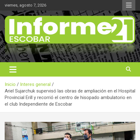
Saltar
viernes, agosto 7, 2026
al
contenido
Noticas reales
Informe 21
Inicio
Interes general
Ariel Sujarchuk supervisó las obras de ampliación en el Hospital
Provincial Erill y recorrió el centro de hisopado ambulatorio en
el club Independiente de Escobar