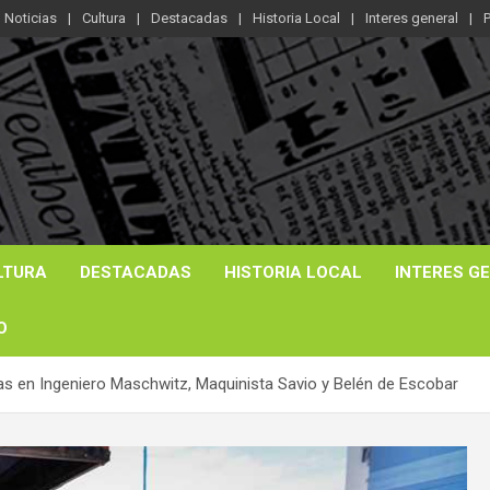
Noticias
Cultura
Destacadas
Historia Local
Interes general
P
LTURA
DESTACADAS
HISTORIA LOCAL
INTERES G
O
ras en Ingeniero Maschwitz, Maquinista Savio y Belén de Escobar