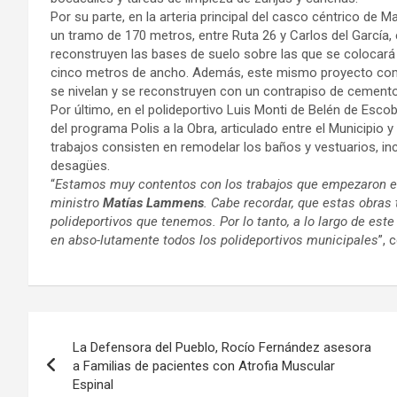
Por su parte, en la arteria principal del casco céntrico de 
un tramo de 170 metros, entre Ruta 26 y Carlos del García
reconstruyen las bases de suelo sobre las que se colocará 
cinco metros de ancho. Además, este mismo proyecto comp
se nivelan y se reconstruyen con un contrapiso de cemento
Por último, en el polideportivo Luis Monti de Belén de Esco
del programa Polis a la Obra, articulado entre el Municipio 
trabajos consisten en remodelar los baños y vestuarios, inc
desagües.
“
Estamos muy contentos con los trabajos que empezaron en e
ministro
Matías Lammens
. Cabe recordar, que estas obra
polideportivos que tenemos. Por lo tanto, a lo largo de este
en abso-lutamente todos los polideportivos municipales
”, 
Navegación
La Defensora del Pueblo, Rocío Fernández asesora
de
a Familias de pacientes con Atrofia Muscular
Espinal