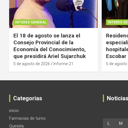
INTERES GENERAL
INTERES G
El 18 de agosto se lanza el
Residenc
Consejo Provincial de la
especial
Economía del Conocimiento,
hospital
que presidirá Ariel Sujarchuk
Escobar
5 de agosto de 2026
Informe 21
5 de agosto
Categorias
Noticia
inicio
Farmacias de turno
L
M
Quiniela