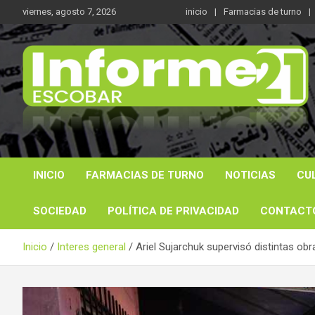
Saltar
viernes, agosto 7, 2026
inicio
Farmacias de turno
al
contenido
Noticas reales
Informe 21
INICIO
FARMACIAS DE TURNO
NOTICIAS
CU
SOCIEDAD
POLÍTICA DE PRIVACIDAD
CONTACT
Inicio
Interes general
Ariel Sujarchuk supervisó distintas ob