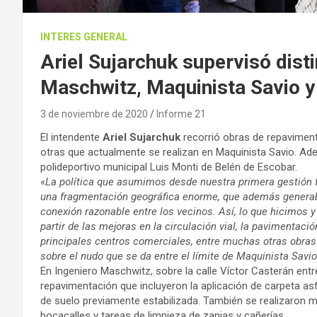
INTERES GENERAL
Ariel Sujarchuk supervisó dist
Maschwitz, Maquinista Savio y
3 de noviembre de 2020
Informe 21
El intendente
Ariel Sujarchuk
recorrió obras de repaviment
otras que actualmente se realizan en Maquinista Savio. Ade
polideportivo municipal Luis Monti de Belén de Escobar.
«
La política que asumimos desde nuestra primera gestión fu
una fragmentación geográfica enorme, que además generab
conexión razonable entre los vecinos. Así, lo que hicimos
partir de las mejoras en la circulación vial, la pavimentaci
principales centros comerciales, entre muchas otras obras
sobre el nudo que se da entre el límite de Maquinista Savi
En Ingeniero Maschwitz, sobre la calle Víctor Casterán entr
repavimentación que incluyeron la aplicación de carpeta as
de suelo previamente estabilizada. También se realizaron 
bocacalles y tareas de limpieza de zanjas y cañerías.