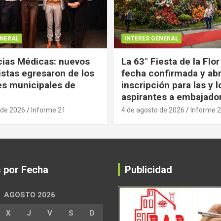
ENERAL
INTERES GENERAL
ias Médicas: nuevos
La 63° Fiesta de la Flor
istas egresaron de los
fecha confirmada y abr
es municipales de
inscripción para las y l
aspirantes a embajado
 de 2026
Informe 21
4 de agosto de 2026
Informe 
s por Fecha
Publicidad
AGOSTO 2026
X
J
V
S
D