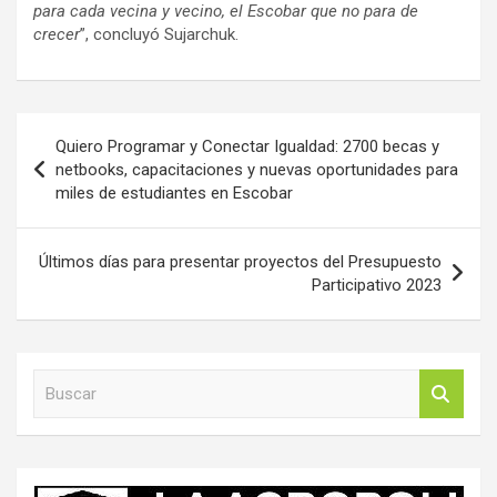
para cada vecina y vecino, el Escobar que no para de
crecer
”, concluyó Sujarchuk.
Navegación
Quiero Programar y Conectar Igualdad: 2700 becas y
de
netbooks, capacitaciones y nuevas oportunidades para
miles de estudiantes en Escobar
entradas
Últimos días para presentar proyectos del Presupuesto
Participativo 2023
B
u
s
c
a