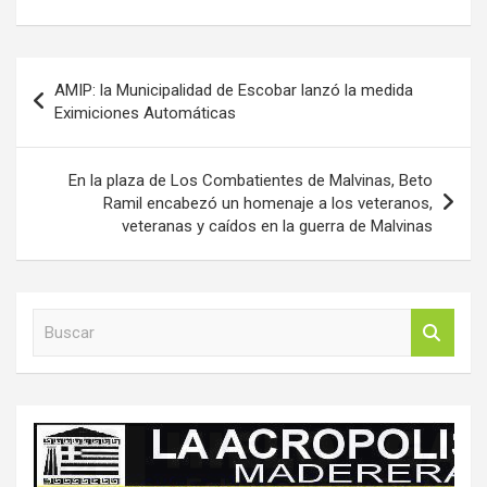
Navegación
AMIP: la Municipalidad de Escobar lanzó la medida
de
Eximiciones Automáticas
entradas
En la plaza de Los Combatientes de Malvinas, Beto
Ramil encabezó un homenaje a los veteranos,
veteranas y caídos en la guerra de Malvinas
B
u
s
c
a
r