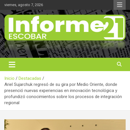
Saltar
viernes, agosto 7, 2026
al
contenido
Noticas reales
Informe 21
Inicio
Destacadas
Ariel Sujarchuk regresó de su gira por Medio Oriente, donde
presenció nuevas experiencias en innovación tecnológica y
profundizó conocimientos sobre los procesos de integración
regional