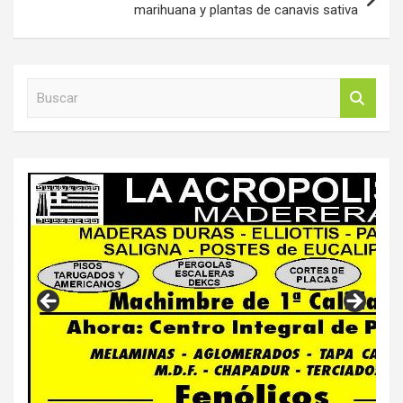
marihuana y plantas de canavis sativa
B
u
s
c
a
r