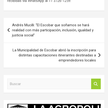
recibidas vía WhatsApp al 11 3726-1259.
Navegación
Andrés Mucilli: “El Escobar que soñamos se hará
de
realidad con más participación, inclusión, igualdad y
justicia social”
entradas
La Municipalidad de Escobar abrió la inscripción para
distintas capacitaciones itinerantes destinadas a
emprendedores locales
B
u
s
c
a
r