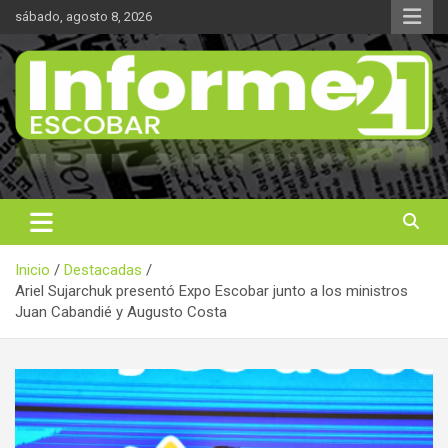
Saltar
sábado, agosto 8, 2026
al
contenido
Noticas reales
Informe 21
Inicio
Destacadas
Ariel Sujarchuk presentó Expo Escobar junto a los ministros
Juan Cabandié y Augusto Costa