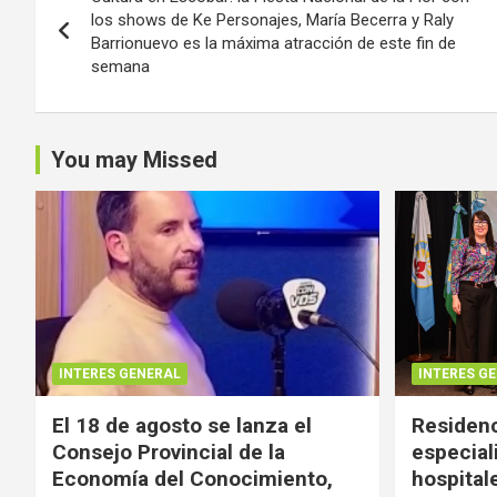
de
los shows de Ke Personajes, María Becerra y Raly
Barrionuevo es la máxima atracción de este fin de
entradas
semana
You may Missed
INTERES GENERAL
INTERES G
El 18 de agosto se lanza el
Residenc
Consejo Provincial de la
especial
Economía del Conocimiento,
hospital