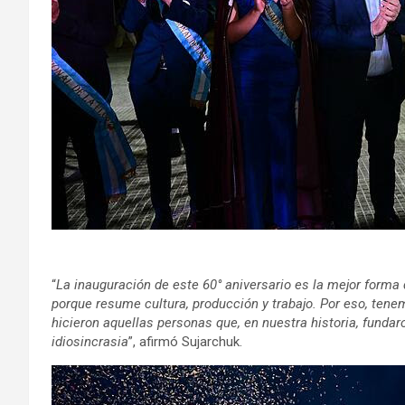
“
La inauguración de este 60° aniversario es la mejor forma
porque resume cultura, producción y trabajo. Por eso, tene
hicieron aquellas personas que, en nuestra historia, fund
idiosincrasia
”, afirmó Sujarchuk.