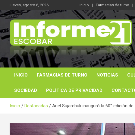
Saltar
jueves, agosto 6, 2026
inicio
Farmacias de turno
al
contenido
Noticas reales
Informe 21
INICIO
FARMACIAS DE TURNO
NOTICIAS
CU
SOCIEDAD
POLÍTICA DE PRIVACIDAD
CONTACT
Inicio
Destacadas
Ariel Sujarchuk inauguró la 60° edición de 