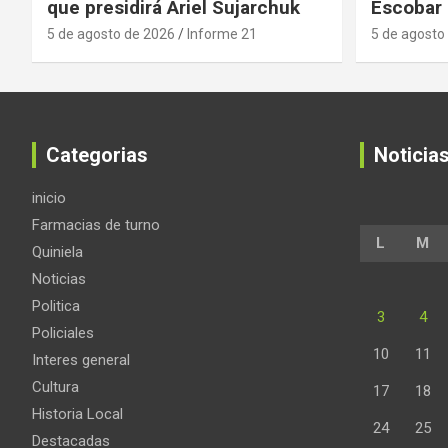
que presidirá Ariel Sujarchuk
Escobar
5 de agosto de 2026
Informe 21
5 de agosto
Categorias
Noticia
inicio
Farmacias de turno
L
M
Quiniela
Noticias
Politica
3
4
Policiales
10
11
Interes general
Cultura
17
18
Historia Local
24
25
Destacadas