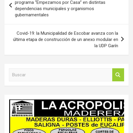
de
programa “Empezamos por Casa” en distintas
dependencias municipales y organismos
entradas
gubernamentales
Covid-19: la Municipalidad de Escobar avanza con la
última etapa de construcción de un anexo modular en
la UDP Garín
B
u
s
c
a
r