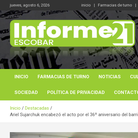
Saltar
jueves, agosto 6, 2026
inicio
Farmacias de turno
al
contenido
Noticas reales
Informe 21
INICIO
FARMACIAS DE TURNO
NOTICIAS
CU
SOCIEDAD
POLÍTICA DE PRIVACIDAD
CONTACT
Inicio
Destacadas
Ariel Sujarchuk encabezó el acto por el 36º aniversario del bar