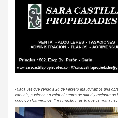
«
Cada vez que vengo a 24 de Febrero inauguramos una obra
escuela, pusimos en valor el centro de salud y mejoramos 
codo con los vecinos. Y es mucho más lo que vamos a hac