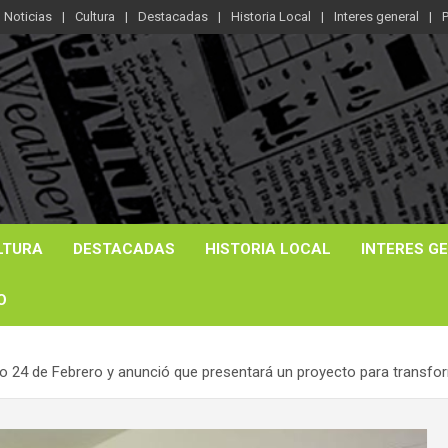
Noticias
Cultura
Destacadas
Historia Local
Interes general
P
LTURA
DESTACADAS
HISTORIA LOCAL
INTERES G
O
rio 24 de Febrero y anunció que presentará un proyecto para transfor