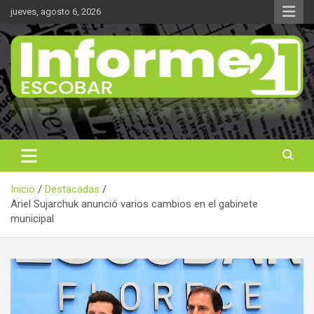
Saltar
jueves, agosto 6, 2026
al
contenido
Noticas reales
Informe 21
Inicio
Destacadas
Ariel Sujarchuk anunció varios cambios en el gabinete
municipal