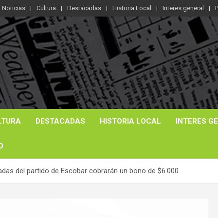
Noticias
Cultura
Destacadas
Historia Local
Interes general
P
LTURA
DESTACADAS
HISTORIA LOCAL
INTERES G
O
ladas del partido de Escobar cobrarán un bono de $6.000