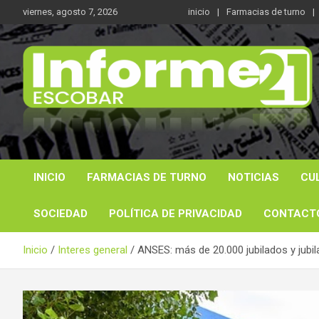
Saltar
viernes, agosto 7, 2026
inicio
Farmacias de turno
al
contenido
Noticas reales
Informe 21
INICIO
FARMACIAS DE TURNO
NOTICIAS
CU
SOCIEDAD
POLÍTICA DE PRIVACIDAD
CONTACT
Inicio
Interes general
ANSES: más de 20.000 jubilados y jubi