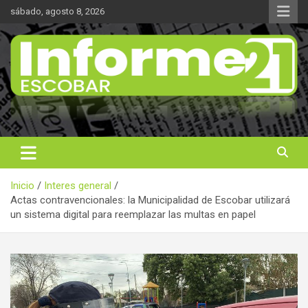
Saltar
sábado, agosto 8, 2026
al
contenido
Noticas reales
Informe 21
Inicio
Interes general
Actas contravencionales: la Municipalidad de Escobar utilizará
un sistema digital para reemplazar las multas en papel