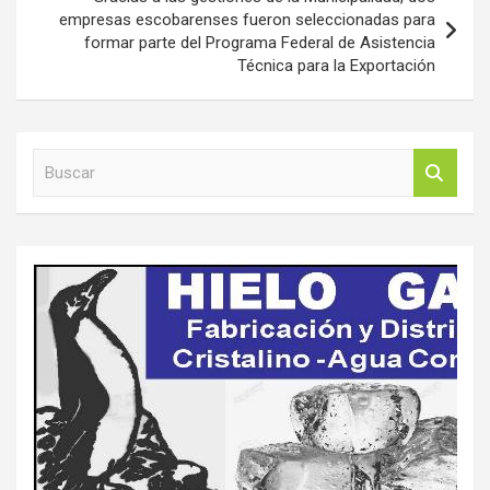
empresas escobarenses fueron seleccionadas para
formar parte del Programa Federal de Asistencia
Técnica para la Exportación
B
u
s
c
a
r