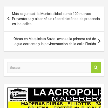
Navegación
Más seguridad: la Municipalidad sumó 100 nuevos
de
Preventores y alcanzó un récord histórico de presencia
en las calles
entradas
Obras en Maquinista Savio: avanza la primera red de
agua corriente y la pavimentación de la calle Florida
B
u
s
c
a
r