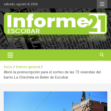
Saltar
sábado, agosto 8, 2026
al
contenido
Noticas reales
Informe 21
Inicio
Interes general
Abrió la preinscripción para el sorteo de las 72 viviendas del
barrio La Chechela en Belén de Escobar