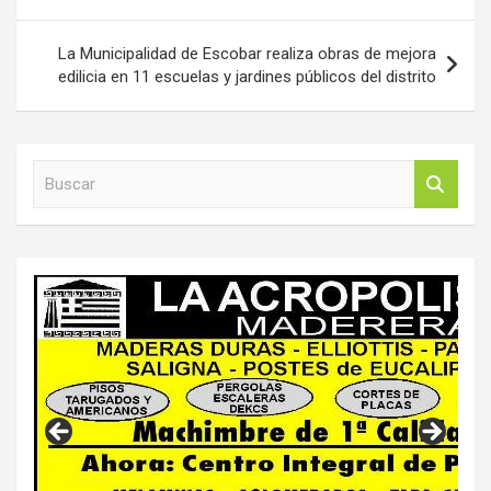
La Municipalidad de Escobar realiza obras de mejora
edilicia en 11 escuelas y jardines públicos del distrito
B
u
s
c
a
r