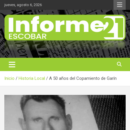
Saltar
jueves, agosto 6, 2026
al
contenido
Noticas reales
Informe 21
Inicio
Historia Local
A 50 años del Copamiento de Garín