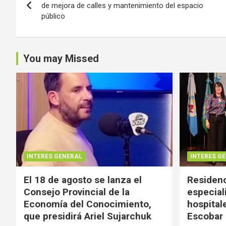
de
de mejora de calles y mantenimiento del espacio
público
entradas
You may Missed
INTERES GENERAL
INTERES G
El 18 de agosto se lanza el
Residenc
Consejo Provincial de la
especial
Economía del Conocimiento,
hospital
que presidirá Ariel Sujarchuk
Escobar