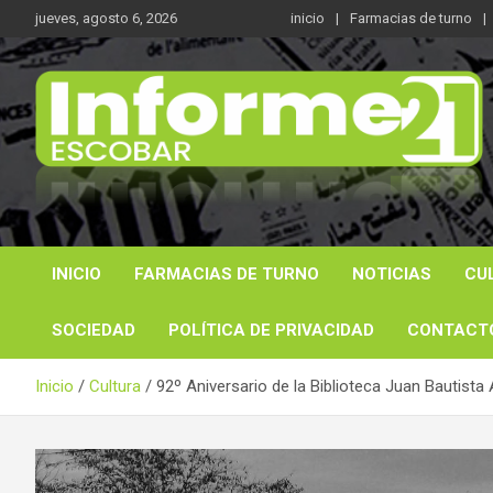
Saltar
jueves, agosto 6, 2026
inicio
Farmacias de turno
al
contenido
Noticas reales
Informe 21
INICIO
FARMACIAS DE TURNO
NOTICIAS
CU
SOCIEDAD
POLÍTICA DE PRIVACIDAD
CONTACT
Inicio
Cultura
92º Aniversario de la Biblioteca Juan Bautista 