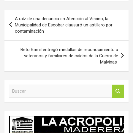
Navegación
A raíz de una denuncia en Atención al Vecino, la
de
Municipalidad de Escobar clausuró un astillero por
contaminación
entradas
Beto Ramil entregó medallas de reconocimiento a
veteranos y familiares de caídos de la Guerra de
Malvinas
B
u
s
c
a
r