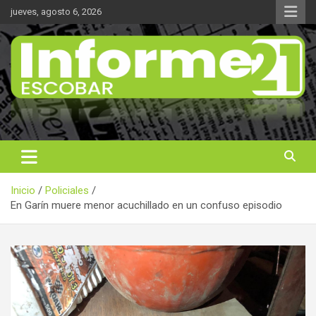
Saltar
jueves, agosto 6, 2026
al
contenido
Noticas reales
Informe 21
Inicio
Policiales
En Garín muere menor acuchillado en un confuso episodio