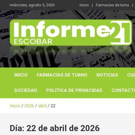
Saltar
miércoles, agosto 5, 2026
inicio
Farmacias de turno
al
contenido
Noticas reales
Informe 21
INICIO
FARMACIAS DE TURNO
NOTICIAS
CU
SOCIEDAD
POLÍTICA DE PRIVACIDAD
CONTACT
Inicio
2026
abril
22
Día:
22 de abril de 2026