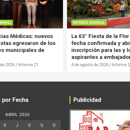
ENERAL
INTERES GENERAL
ias Médicas: nuevos
La 63° Fiesta de la Flor
istas egresaron de los
fecha confirmada y abr
es municipales de
inscripción para las y l
aspirantes a embajado
 de 2026
Informe 21
4 de agosto de 2026
Informe 
s por Fecha
Publicidad
ABRIL 2026
X
J
V
S
D