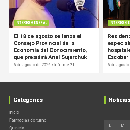
INTERES GENERAL
INTERES G
El 18 de agosto se lanza el
Residenc
Consejo Provincial de la
especial
Economía del Conocimiento,
hospital
que presidirá Ariel Sujarchuk
Escobar
5 de agosto de 2026
Informe 21
5 de agosto
Categorias
Noticia
inicio
Farmacias de turno
L
M
Quiniela