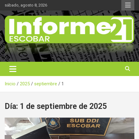
Saltar
sábado, agosto 8, 2026
al
contenido
Noticas reales
Informe 21
Inicio
2025
septiembre
1
Día:
1 de septiembre de 2025