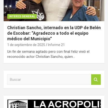
INTERES GENERAL
Christian Sancho, internado en la UDP de Belén
de Escobar: “Agradezco a todo el equipo
médico del Municipio”
1 de septiembre de 2025
Informe 21
Un fin de semana agitado pero con final feliz vivió el
reconocido actor Christian Sancho, quien…
B
u
s
c
a
r